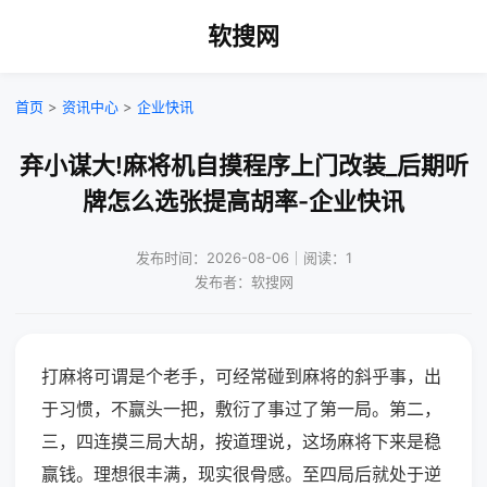
软搜网
首页
>
资讯中心
>
企业快讯
弃小谋大!麻将机自摸程序上门改装_后期听
牌怎么选张提高胡率-企业快讯
发布时间：2026-08-06｜阅读：1
发布者：软搜网
打麻将可谓是个老手，可经常碰到麻将的斜乎事，出
于习惯，不赢头一把，敷衍了事过了第一局。第二，
三，四连摸三局大胡，按道理说，这场麻将下来是稳
赢钱。理想很丰满，现实很骨感。至四局后就处于逆