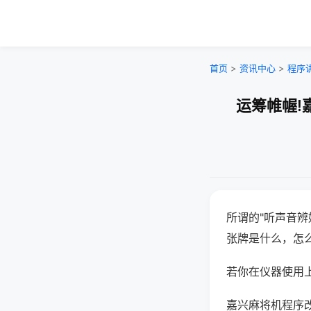
首页
>
资讯中心
>
程序
运筹帷幄!
所谓的"听声音辨
张牌是什么，怎
若你在仪器使用上
嘉兴麻将机程序