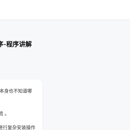
序-程序讲解
器本身也不知道哪
。
流 。
进行复杂安装操作