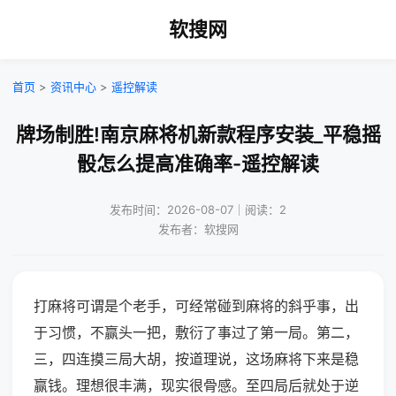
软搜网
首页
>
资讯中心
>
遥控解读
牌场制胜!南京麻将机新款程序安装_平稳摇
骰怎么提高准确率-遥控解读
发布时间：2026-08-07｜阅读：2
发布者：软搜网
打麻将可谓是个老手，可经常碰到麻将的斜乎事，出
于习惯，不赢头一把，敷衍了事过了第一局。第二，
三，四连摸三局大胡，按道理说，这场麻将下来是稳
赢钱。理想很丰满，现实很骨感。至四局后就处于逆