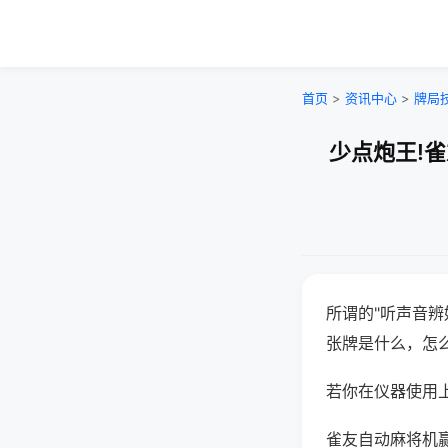
首页
>
资讯中心
>
牌局
少点炮王!
所谓的"听声音辨
张牌是什么，怎
若你在仪器使用上
雀友自动麻将机