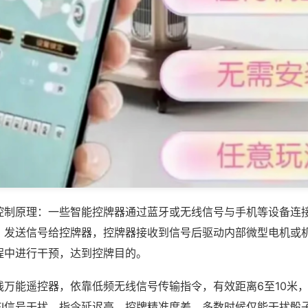
控制原理：一些智能控牌器通过蓝牙或无线信号与手机等设备连
，发送信号给控牌器，控牌器接收到信号后驱动内部微型电机或
程中进行干预，达到控牌目的。
线万能遥控器，依靠低频无线信号传输指令，有效距离6至10米
IFI信号干扰，指令延迟高，控牌精准度差，多数时候仅能干扰骰