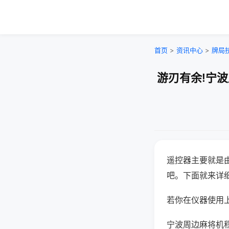
首页
>
资讯中心
>
牌局
游刃有余!宁
遥控器主要就是
吧。下面就来详
若你在仪器使用上
宁波周边麻将机