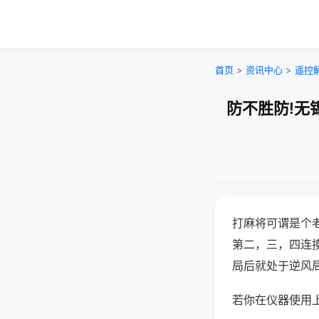
首页
>
资讯中心
>
遥控
防不胜防!无
打麻将可谓是个
第二，三，四连
局后就处于逆风
若你在仪器使用上