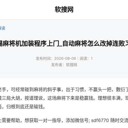
软搜网
解读
锡麻将机加装程序上门_自动麻将怎么改掉连败
发布时间：2026-08-06｜阅读：1
发布者：软搜网
老手，可经常碰到麻将的斜乎事，出于习惯，不赢头一把，敷衍
摸三局大胡，按道理说，这场麻将下来是稳赢钱。理想很丰满，
局，归根到底还是输钱。
需要帮助，想获取一对一指导，添加微信号; sdf6770 随时交流