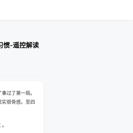
习惯-遥控解读
了事过了第一局。
现实很骨感。至四
 。