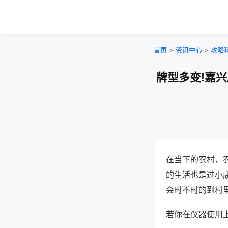
首页
>
资讯中心
>
攻略
牌型多变!嘉
在当下的农村，
的生活也是过小
会时不时的到村
若你在仪器使用上