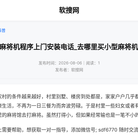
软搜网
科普
兴麻将机程序上门安装电话_去哪里买小型麻将机
发布时间：2026-08-06｜阅读：1
发布者：软搜网
农村的条件越来越好，村里别墅、楼房到处都是，家家户户几乎
康生活，不再为一日三餐为而奔波劳碌。于是村里一些妇女或者
里的麻将馆去打麻将。虽然打得小，但如果经常输也是一笔不小
需要帮助，想获取一对一指导，添加微信号; sdf6770 随时交流