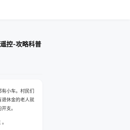
遥控-攻略科普
都有小车。村民们
有退休金的老人就
的开支。
 。