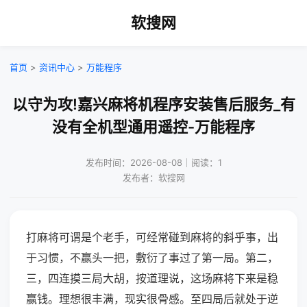
软搜网
首页
>
资讯中心
>
万能程序
以守为攻!嘉兴麻将机程序安装售后服务_有
没有全机型通用遥控-万能程序
发布时间：2026-08-08｜阅读：1
发布者：软搜网
打麻将可谓是个老手，可经常碰到麻将的斜乎事，出
于习惯，不赢头一把，敷衍了事过了第一局。第二，
三，四连摸三局大胡，按道理说，这场麻将下来是稳
赢钱。理想很丰满，现实很骨感。至四局后就处于逆