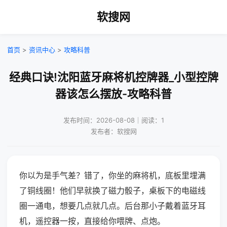
软搜网
首页
>
资讯中心
>
攻略科普
经典口诀!沈阳蓝牙麻将机控牌器_小型控牌
器该怎么摆放-攻略科普
发布时间：2026-08-08｜阅读：1
发布者：软搜网
你以为是手气差？错了，你坐的麻将机，底板里埋满
了铜线圈！他们早就换了磁力骰子，桌板下的电磁线
圈一通电，想要几点就几点。后台那小子戴着蓝牙耳
机，遥控器一按，直接给你喂牌、点炮。