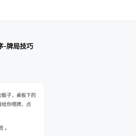
序-牌局技巧
力骰子，桌板下的
接给你喂牌、点
流 。