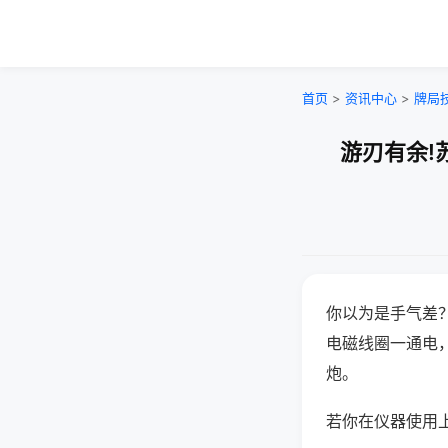
首页
>
资讯中心
>
牌局
游刃有余!
你以为是手气差
电磁线圈一通电
炮。
若你在仪器使用上