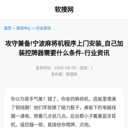
软搜网
首页
>
资讯中心
>
行业资讯
攻守兼备!宁波麻将机程序上门安装_自己加
装控牌器需要什么条件-行业资讯
发布时间：2026-08-05｜阅读：1
发布者：软搜网
你以为是手气差？错了，你坐的麻将机，底板里埋满
了铜线圈！他们早就换了磁力骰子，桌板下的电磁线
圈一通电，想要几点就几点。后台那小子戴着蓝牙耳
机，遥控器一按，直接给你喂牌、点炮。