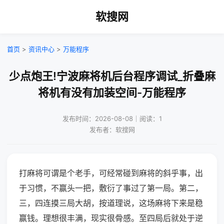
软搜网
首页
>
资讯中心
>
万能程序
少点炮王!宁波麻将机后台程序调试_折叠麻
将机有没有加装空间-万能程序
发布时间：2026-08-08｜阅读：1
发布者：软搜网
打麻将可谓是个老手，可经常碰到麻将的斜乎事，出
于习惯，不赢头一把，敷衍了事过了第一局。第二，
三，四连摸三局大胡，按道理说，这场麻将下来是稳
赢钱。理想很丰满，现实很骨感。至四局后就处于逆