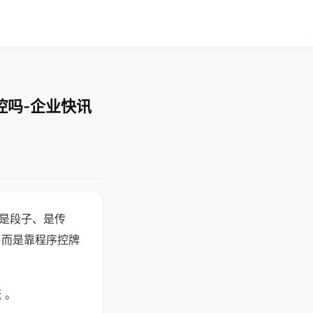
控吗-企业快讯
半是段子、是传
，而是靠程序控牌
 。