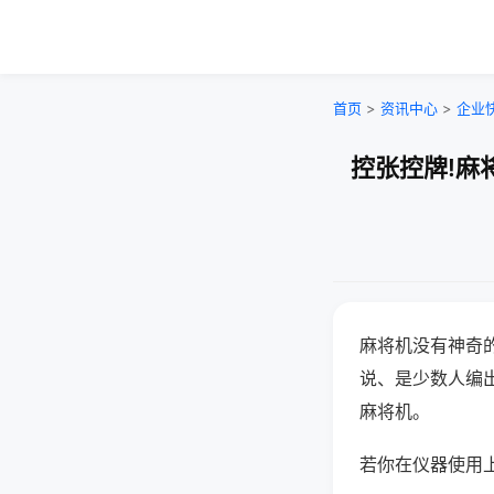
首页
>
资讯中心
>
企业
控张控牌!麻
麻将机没有神奇的
说、是少数人编
麻将机。
若你在仪器使用上