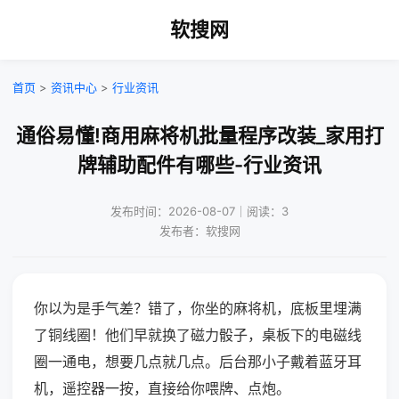
软搜网
首页
>
资讯中心
>
行业资讯
通俗易懂!商用麻将机批量程序改装_家用打
牌辅助配件有哪些-行业资讯
发布时间：2026-08-07｜阅读：3
发布者：软搜网
你以为是手气差？错了，你坐的麻将机，底板里埋满
了铜线圈！他们早就换了磁力骰子，桌板下的电磁线
圈一通电，想要几点就几点。后台那小子戴着蓝牙耳
机，遥控器一按，直接给你喂牌、点炮。