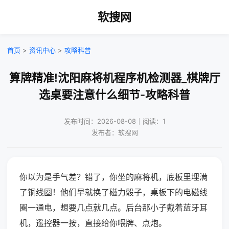
软搜网
首页
>
资讯中心
>
攻略科普
算牌精准!沈阳麻将机程序机检测器_棋牌厅
选桌要注意什么细节-攻略科普
发布时间：2026-08-08｜阅读：1
发布者：软搜网
你以为是手气差？错了，你坐的麻将机，底板里埋满
了铜线圈！他们早就换了磁力骰子，桌板下的电磁线
圈一通电，想要几点就几点。后台那小子戴着蓝牙耳
机，遥控器一按，直接给你喂牌、点炮。