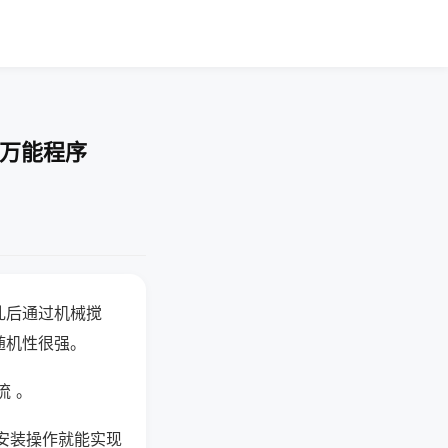
-万能程序
乱后通过机械搅
随机性很强。
流 。
安装操作就能实现