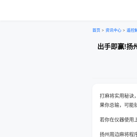
首页
>
资讯中心
>
遥控
出手即赢!扬
打麻将实用秘诀
果你总输，可能
若你在仪器使用上
扬州周边麻将程