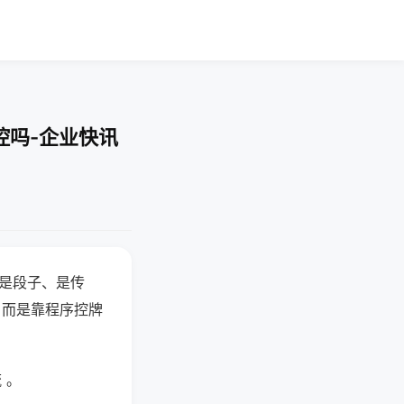
控吗-企业快讯
半是段子、是传
，而是靠程序控牌
 。