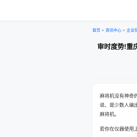
首页
>
资讯中心
>
企业
审时度势!重
麻将机没有神奇的
说、是少数人编
麻将机。
若你在仪器使用上