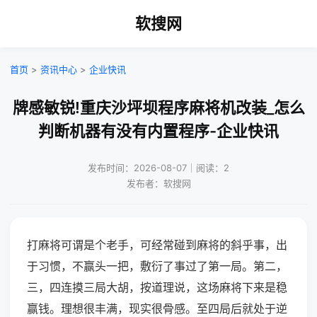
软搜网
首页
>
资讯中心
>
企业快讯
牌感敏锐!重庆沙坪坝程序麻将机改装_怎么
判断机器有没有内置程序-企业快讯
发布时间：2026-08-07｜阅读：2
发布者：软搜网
打麻将可谓是个老手，可经常碰到麻将的斜乎事，出
于习惯，不赢头一把，敷衍了事过了第一局。第二，
三，四连摸三局大胡，按道理说，这场麻将下来是稳
赢钱。理想很丰满，现实很骨感。至四局后就处于逆