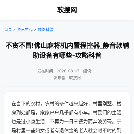
软搜网
首页
>
资讯中心
>
攻略科普
不贪不冒!佛山麻将机内置程控器_静音款辅
助设备有哪些-攻略科普
发布时间：2026-08-07｜阅读：1
发布者：软搜网
在当下的农村，农村的条件越来越好，村里别墅、楼
房到处都是，家家户户几乎都有小车。村民们的生活
也是过小康生活，不再为一日三餐为而奔波劳碌。于
是村里一些妇女或者有退休金的老人就会时不时的到